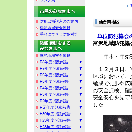
リンク集
防犯出前講座のご案内
仙台南地区
季節地域安全運動
手軽にできる防犯対策
単位防犯協会
富沢地域防犯協
季節地域安全運動
年末・年始夜
R8年度 活動報告
R7年度 活動報告
１２月３日、富
R6年度 活動報告
区域において、
R5年度 活動報告
編成で徒歩や広
R4年度 活動報告
の安全点検、確
R3年度 活動報告
安全安心を見守
R2年度 活動報告
した。
R元年度 活動報告
H30年度 活動報告
H29年度 活動報告
H28年度 活動報告