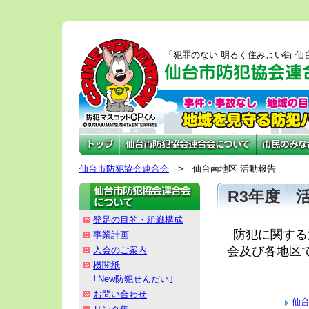
「犯罪のない 明るく住みよい街 仙
仙台市防犯協会連合会
>
仙台南地区 活動報告
R3年度 
発足の目的・組織構成
防犯に関する
事業計画
会及び各地区
入会のご案内
機関紙
｢New防犯せんだい｣
お問い合わせ
仙